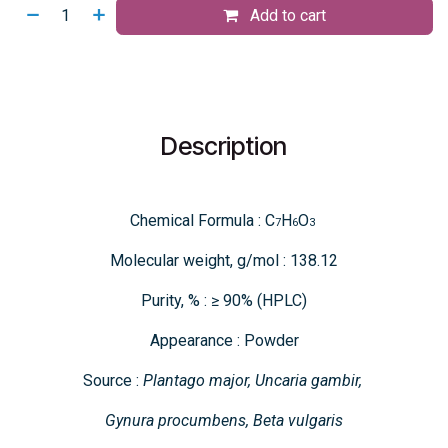
Add to cart
Description
Chemical Formula : C
H
O
7
6
3
Molecular weight, g/mol : 138.12
Purity, % : ≥ 90% (HPLC)
Appearance : Powder
Source :
Plantago major, Uncaria gambir,
Gynura procumbens, Beta vulgaris