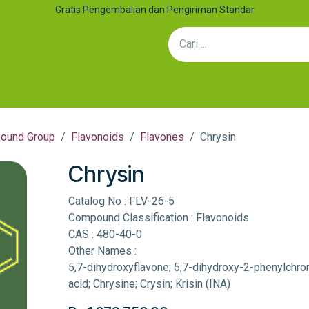
Gratis Pengembalian dan Pengiriman Standar
an Kolaborasi
Artikel
Hubungi Kami
Efek Sinergi: Mengap
ound Group
Flavonoids
Flavones
Chrysin
Chrysin
Catalog No : FLV-26-5
Compound Classification : Flavonoids
CAS : 480-40-0
Other Names :
5,7-dihydroxyflavone; 5,7-dihydroxy-2-phenylchro
acid; Chrysine; Crysin; Krisin (INA)