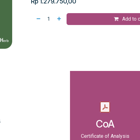
Rp
1.279.750,00
Add to c
CoA
4
Certificate of Analysis