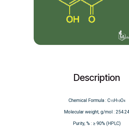
Description
Chemical Formula : C
H
O
15
10
4
Molecular weight, g/mol : 254.2
Purity, % : ≥ 90% (HPLC)