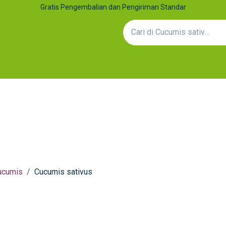
Gratis Pengembalian dan Pengiriman Standar
an Kolaborasi
Artikel
Hubungi Kami
Efek Sinergi: Mengap
ucumis
Cucumis sativus