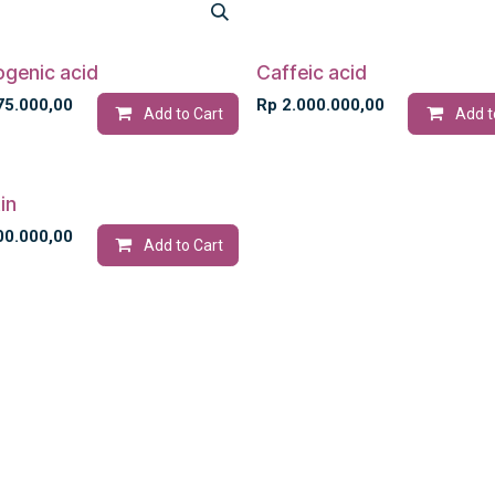
ogenic acid
Caffeic acid
75.000,00
Rp
2.000.000,00
Add to Cart
Add t
Contact Us
in
00.000,00
Add to Cart