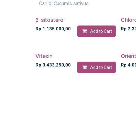
β-sitosterol
Chlor
Rp
1.135.000,00
Rp
2.3
Add to Cart
Vitexin
Orient
Rp
3.433.250,00
Rp
4.0
Add to Cart