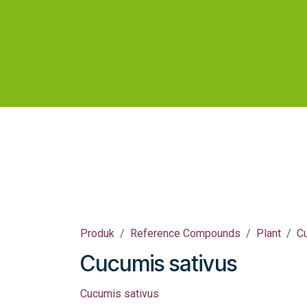
Skip ke Konten
Beranda
Toko
Profil
Layanan
Riset d
Produk
Reference Compounds
Plant
C
Cucumis sativus
Cucumis sativus