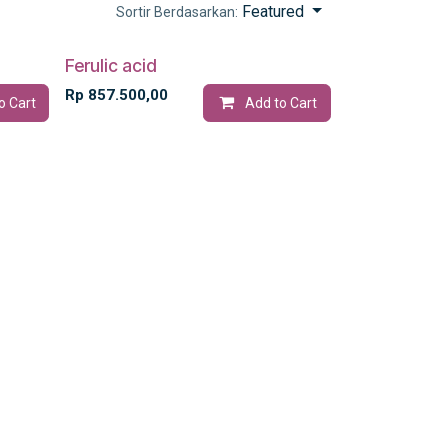
Featured
Sortir Berdasarkan:
Ferulic acid
Rp
857.500,00
o Cart
Add to Cart