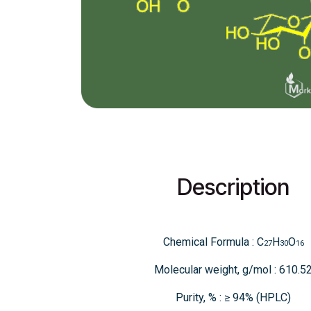
Description
Chemical Formula : C
H
O
27
30
16
Molecular weight, g/mol : 610.5
Purity, % : ≥ 94% (HPLC)