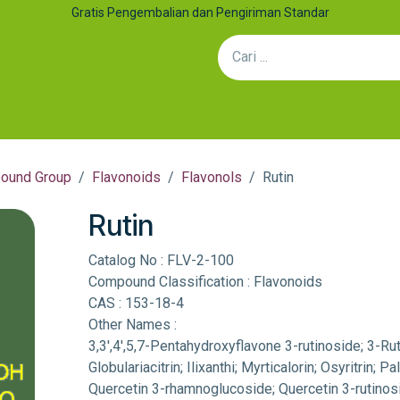
Gratis Pengembalian dan Pengiriman Standar
an Kolaborasi
Artikel
Hubungi Kami
Efek Sinergi: Mengap
ound Group
Flavonoids
Flavonols
Rutin
Rutin
Catalog No : FLV-2-100
Compound Classification : Flavonoids
CAS : 153-18-4
Other Names :
3,3′,4′,5,7-Pentahydroxyflavone 3-rutinoside; 3-Ru
Globulariacitrin; Ilixanthi; Myrticalorin; Osyritrin; 
Quercetin 3-rhamnoglucoside; Quercetin 3-rutinosi