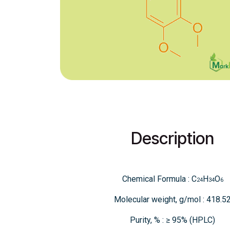
Description
Chemical Formula : C
H
O
24
34
6
Molecular weight, g/mol : 418.5
Purity, % : ≥ 95% (HPLC)