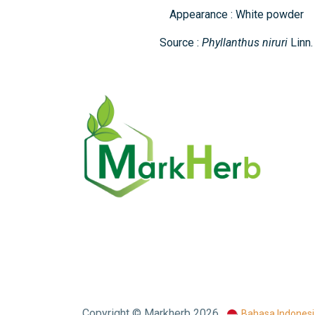
Appearance : White powder
Source :
Phyllanthus niruri
Linn.
Copyright © Markherb 2026
Bahasa Indonesi