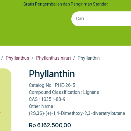
Gratis Pengembalian dan Pengiriman Standar
an Kolaborasi
Artikel
Hubungi Kami
Efek Sinergi: Mengap
Phyllanthus
Phyllanthus niruri
Phyllanthin
Phyllanthin
Catalog No : PHE-26-5
Compound Classification : Lignans
CAS : 10351-88-9
Other Name :
(2S,3S)-(+)-1,4-Dimethoxy-2,3-diveratrylbutane
Rp
6.162.500,00